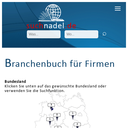
such
nadel
.de
B
ranchenbuch für Firmen
Bundesland
Klicken Sie unten auf das gewünschte Bundesland oder
verwenden Sie die Suchfunktion.
3
1
0
1
2
1