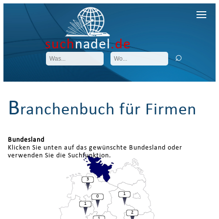
such
nadel
.de
B
ranchenbuch für Firmen
Bundesland
Klicken Sie unten auf das gewünschte Bundesland oder
verwenden Sie die Suchfunktion.
3
1
0
1
2
1