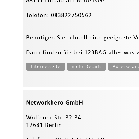
88131 Lindau am Bodensee
Telefon: 083822750562
Benötigen Sie schnell eine geeignete 
Dann finden Sie bei 123BAG alles was 
Internetseite
mehr Details
Adresse an
Networkhero GmbH
Wolfener Str. 32-34
12681 Berlin