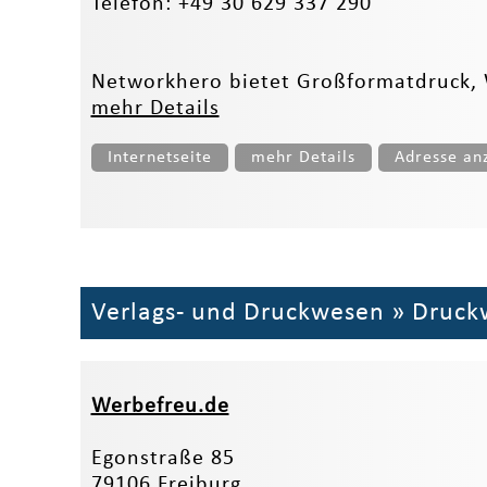
Telefon: +49 30 629 337 290
Networkhero bietet Großformatdruck, W
mehr Details
Internetseite
mehr Details
Adresse an
Verlags- und Druckwesen
»
Druck
Werbefreu.de
Egonstraße 85
79106 Freiburg