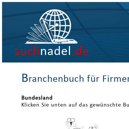
such
nadel
.de
B
ranchenbuch für Firme
Bundesland
Klicken Sie unten auf das gewünschte B
1
0