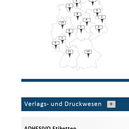
4
1
3
6
1
0
15
3
6
0
1
0
11
10
Verlags- und Druckwesen
+
ADHESIVO Etiketten