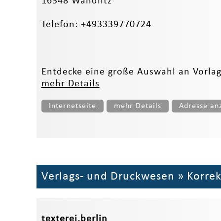
16348 Wandlitz
Telefon: +493339770724
Entdecke eine große Auswahl an Vorlage
mehr Details
Internetseite
mehr Details
Adresse an
Verlags- und Druckwesen
»
Korrek
texterei.berlin