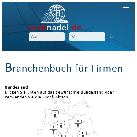
such
nadel
.de
B
ranchenbuch für Firmen
Bundesland
Klicken Sie unten auf das gewünschte Bundesland oder
verwenden Sie die Suchfunktion.
3
0
2
1
5
8