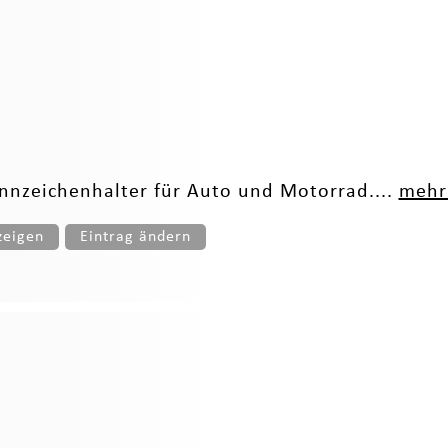
ennzeichenhalter für Auto und Motorrad....
mehr 
zeigen
Eintrag ändern