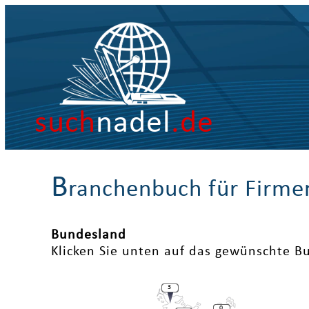
such
nadel
.de
B
ranchenbuch für Firme
Bundesland
Klicken Sie unten auf das gewünschte B
3
0