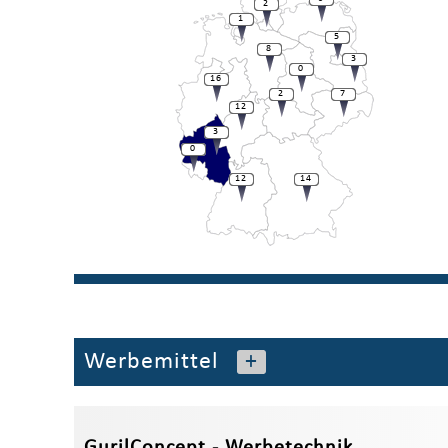
2
1
5
8
3
0
16
2
7
12
3
0
12
14
Werbemittel
+
GurilConcept - Werbetechnik