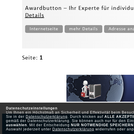
Awardbutton – Ihr Experte für individu
Details
Internetseite
mehr Details
Adresse an
Seite:
1
Datenschutzeinstellungen
Um Ihnen ein Höchstmaß an Sicherheit und Effektivität beim Besu
Sie in der
Datenschutzerklärung
. Durch klicken auf
ALLE AKZEPT
gemäß der Datenschutzerklärung. Sie können auch nur für den Eins
auswählen
. Mit der Entscheidung
NUR NOTWENDIGE SPEICHERN
Auswahl jederzeit unter
Datenschutzerklärung
widerrufen oder anp