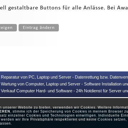
ell gestaltbare Buttons für alle Anlässe. Bei Aw
zeigen
Eintrag ändern
Reparatur von PC, Laptop und Server - Datenrettung bzw. Datenver
Wartung von Computer, Laptop und Server - Software Installation u
Verkauf Computer Hard- und Software - 24h Notdienst für Server u
ch unserer Website zu bieten, verwenden wir Cookies. Weitere Inform
IEREN
, stimme ich der Speicherung von Cookies in meinem Browser zu
atz einzelner Cookies und Technologien einwilligen. Individuelle Ein
Datenschutz •
Impressum
werden wir Ihre Privatsphäre respektieren und keine Cookies setzen, d
assen.