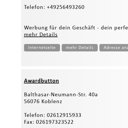
Telefon: +49256493260
Werbung für dein Geschäft - dein perfe
mehr Details
Internetseite
mehr Details
Adresse an
Awardbutton
Balthasar-Neumann-Str. 40a
56076 Koblenz
Telefon: 02612915933
Fax: 026197323522