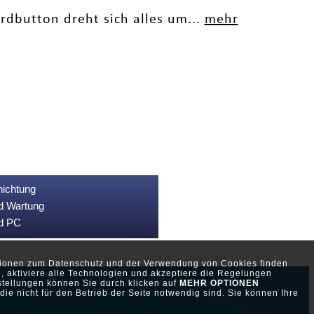
ardbutton dreht sich alles um...
mehr
nichtung
nd Wartung
nd PC
ationen zum Datenschutz und der Verwendung von Cookies finden
, aktiviere alle Technologien und akzeptiere die Regelungen
stellungen können Sie durch klicken auf
MEHR OPTIONEN
ie nicht für den Betrieb der Seite notwendig sind. Sie können Ihre