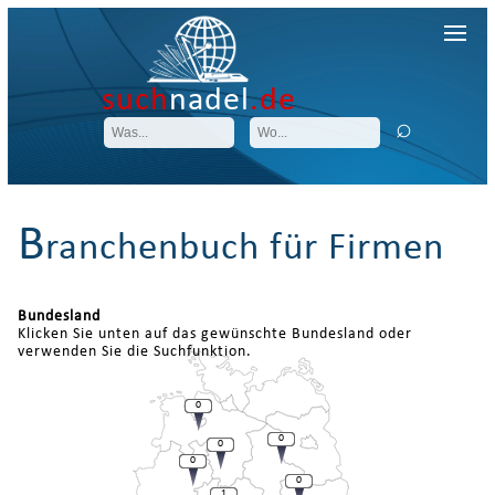
such
nadel
.de
B
ranchenbuch für Firmen
Bundesland
Klicken Sie unten auf das gewünschte Bundesland oder
verwenden Sie die Suchfunktion.
0
0
0
0
0
1