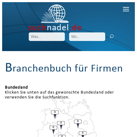
such
nadel
.de
B
ranchenbuch für Firmen
Bundesland
Klicken Sie unten auf das gewünschte Bundesland oder
verwenden Sie die Suchfunktion.
0
0
0
0
0
0