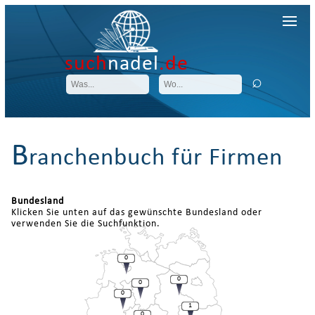
such
nadel
.de
B
ranchenbuch für Firmen
Bundesland
Klicken Sie unten auf das gewünschte Bundesland oder
verwenden Sie die Suchfunktion.
0
0
0
0
1
0