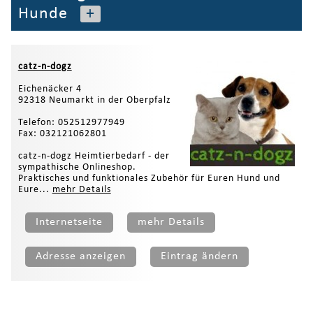
Hunde
+
catz-n-dogz
Eichenäcker 4
92318 Neumarkt in der Oberpfalz
Telefon: 052512977949
Fax: 032121062801
catz-n-dogz Heimtierbedarf - der
sympathische Onlineshop.
Praktisches und funktionales Zubehör für Euren Hund und
Eure...
mehr Details
Internetseite
mehr Details
Adresse anzeigen
Eintrag ändern