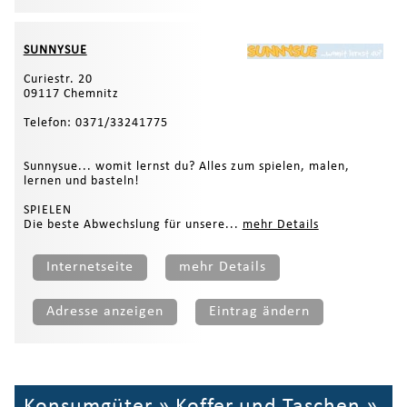
SUNNYSUE
Curiestr. 20
09117 Chemnitz
Telefon: 0371/33241775
Sunnysue... womit lernst du? Alles zum spielen, malen,
lernen und basteln!
SPIELEN
Die beste Abwechslung für unsere...
mehr Details
Internetseite
mehr Details
Adresse anzeigen
Eintrag ändern
Konsumgüter
»
Koffer und Taschen
»