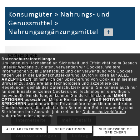
Konsumgüter
»
Nahrungs- und
Genussmittel
»
Nahrungsergänzungsmittel
+
CAPIEM GmbH
Datenschutzeinstellungen
Um Ihnen ein Höchstmaß an Sicherheit und Effektivität beim Besuch
Steigweg 24
unserer Website zu bieten, verwenden wir Cookies. Weitere
97318 Kitzingen
Informationen zum Datenschutz und der Verwendung von Cookies
finden Sie in der
Datenschutzerklärung
. Durch klicken auf
ALLE
AKZEPTIEREN
, stimme ich der Speicherung von Cookies in meinem
Telefon: 093212681800
Browser zu, aktiviere alle Technologien und akzeptiere die
Regelungen gemäß der Datenschutzerklärung. Sie können auch nur
für den Einsatz einzelner Cookies und Technologien einwilligen.
Individuelle Einstellungen können Sie durch klicken auf
MEHR
CIBODU steht für Lifestyle, Fitness und Beauty. Die
OPTIONEN auswählen
. Mit der Entscheidung
NUR NOTWENDIGE
hochwertigen CBD Produkte aus zertifiziertem Hanf sind in
SPEICHERN
werden wir Ihre Privatsphäre respektieren und keine
allen Leb...
mehr Details
Cookies setzen, die nicht für den Betrieb der Seite notwendig sind.
Sie können Ihre Auswahl jederzeit unter
Datenschutzerklärung
widerrufen oder anpassen.
Internetseite
mehr Details
ALLE AKZEPTIEREN
MEHR OPTIONEN
NUR NOTWENDIGE
SPEICHERN
Adresse anzeigen
Eintrag ändern