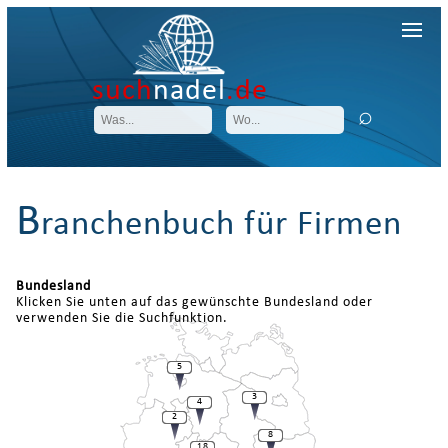
such
nadel
.de
B
ranchenbuch für Firmen
Bundesland
Klicken Sie unten auf das gewünschte Bundesland oder
verwenden Sie die Suchfunktion.
5
3
4
2
8
18