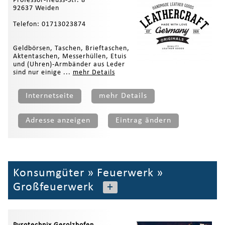
Professor-Heuss-Str. 8
92637 Weiden
Telefon: 01713023874
Geldbörsen, Taschen, Brieftaschen,
Aktentaschen, Messerhüllen, Etuis
und (Uhren)-Armbänder aus Leder
sind nur einige ...
mehr Details
Internetseite
mehr Details
Adresse anzeigen
Eintrag ändern
Konsumgüter
»
Feuerwerk
»
Großfeuerwerk
+