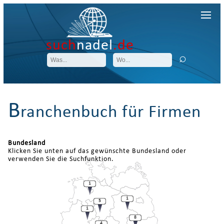
such
nadel
.de
B
ranchenbuch für Firmen
Bundesland
Klicken Sie unten auf das gewünschte Bundesland oder
verwenden Sie die Suchfunktion.
1
1
5
1
8
4