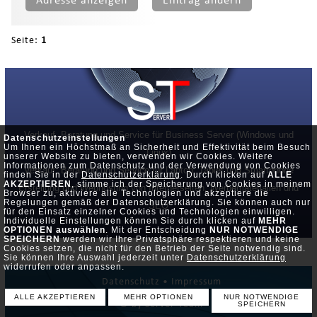
Adresse anzeigen
Eintrag ändern
Seite:
1
Verkauf, Beratung und Service für Business Server (Windows und
Datenschutzeinstellungen
Um Ihnen ein Höchstmaß an Sicherheit und Effektivität beim Besuch
Linux)
unserer Website zu bieten, verwenden wir Cookies. Weitere
Informationen zum Datenschutz und der Verwendung von Cookies
Verkauf, Beratung und Service für Laptop, Tablet und Smartphone
finden Sie in der
Datenschutzerklärung
. Durch klicken auf
ALLE
AKZEPTIEREN
, stimme ich der Speicherung von Cookies in meinem
Erstellung und Webhosting von Internetseiten, Werbematerialien und
Browser zu, aktiviere alle Technologien und akzeptiere die
Regelungen gemäß der Datenschutzerklärung. Sie können auch nur
SEO
für den Einsatz einzelner Cookies und Technologien einwilligen.
Individuelle Einstellungen können Sie durch klicken auf
MEHR
OPTIONEN auswählen
. Mit der Entscheidung
NUR NOTWENDIGE
SPEICHERN
werden wir Ihre Privatsphäre respektieren und keine
Cookies setzen, die nicht für den Betrieb der Seite notwendig sind.
Sie können Ihre Auswahl jederzeit unter
Datenschutzerklärung
widerrufen oder anpassen.
Datenschutz •
Impressum
ALLE AKZEPTIEREN
MEHR OPTIONEN
NUR NOTWENDIGE
© by Server-Team
SPEICHERN