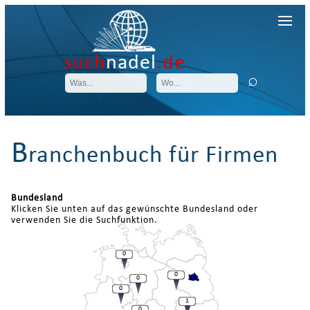
such
nadel
.de
B
ranchenbuch für Firmen
Bundesland
Klicken Sie unten auf das gewünschte Bundesland oder
verwenden Sie die Suchfunktion.
0
0
0
0
1
0