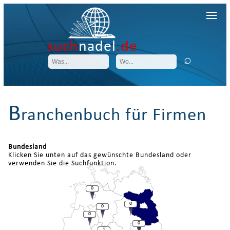
such
nadel
.de
B
ranchenbuch für Firmen
Bundesland
Klicken Sie unten auf das gewünschte Bundesland oder
verwenden Sie die Suchfunktion.
0
0
0
0
0
1