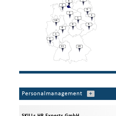
4
2
5
2
1
1
14
0
5
6
1
1
11
16
Personalmanagement
+
SKILLs HR Experts GmbH