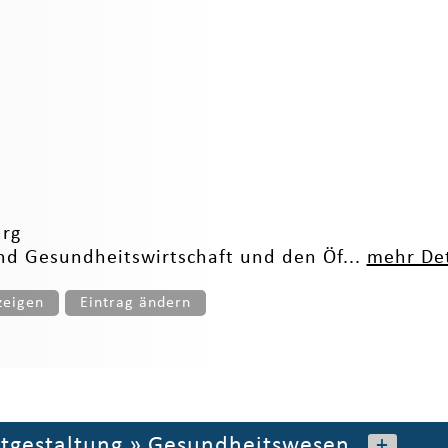
urg
und Gesundheitswirtschaft und den Öf...
mehr Det
zeigen
Eintrag ändern
itgestaltung
»
Gesundheitswesen
+