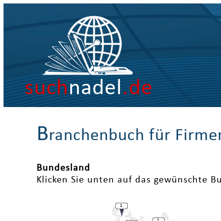
such
nadel
.de
B
ranchenbuch für Firme
Bundesland
Klicken Sie unten auf das gewünschte B
1
1