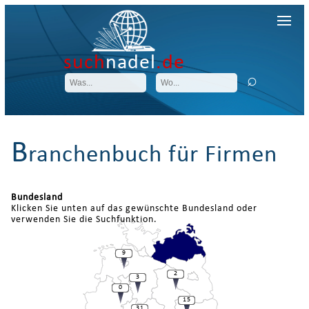
such
nadel
.de
B
ranchenbuch für Firmen
Bundesland
Klicken Sie unten auf das gewünschte Bundesland oder
verwenden Sie die Suchfunktion.
9
2
3
0
15
31