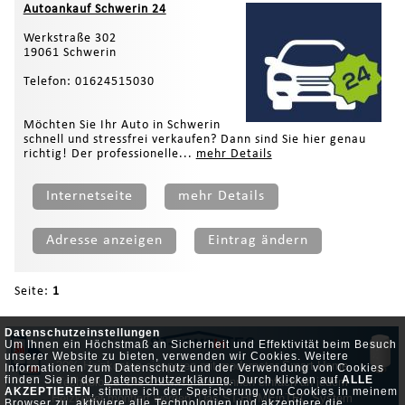
Autoankauf Schwerin 24
Werkstraße 302
19061 Schwerin
Telefon: 01624515030
Möchten Sie Ihr Auto in Schwerin
schnell und stressfrei verkaufen? Dann sind Sie hier genau
richtig! Der professionelle...
mehr Details
Internetseite
mehr Details
Adresse anzeigen
Eintrag ändern
Seite:
1
Datenschutzeinstellungen
Um Ihnen ein Höchstmaß an Sicherheit und Effektivität beim Besuch
unserer Website zu bieten, verwenden wir Cookies. Weitere
30% Heizkosten einsparen mit modernster Smart Home
Informationen zum Datenschutz und der Verwendung von Cookies
finden Sie in der
Datenschutzerklärung
. Durch klicken auf
ALLE
Technologie. Die Thermostate können einfach an jedem
AKZEPTIEREN
, stimme ich der Speicherung von Cookies in meinem
Heizköper montiert werden. Das ST-HOMEinTEC System
Browser zu, aktiviere alle Technologien und akzeptiere die