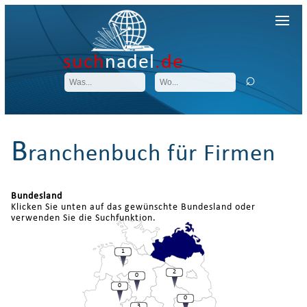
such
nadel
.de
B
ranchenbuch für Firmen
Bundesland
Klicken Sie unten auf das gewünschte Bundesland oder
verwenden Sie die Suchfunktion.
1
2
0
0
0
3