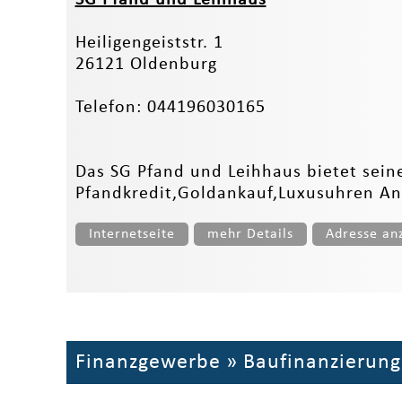
Heiligengeiststr. 1
26121 Oldenburg
Telefon: 044196030165
Das SG Pfand und Leihhaus bietet sein
Pfandkredit,Goldankauf,Luxusuhren An
Internetseite
mehr Details
Adresse an
Finanzgewerbe
»
Baufinanzierung