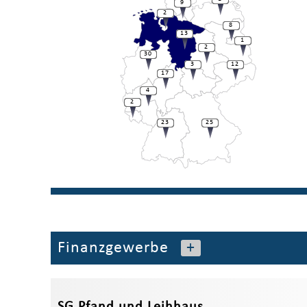
9
2
8
13
1
2
30
3
12
17
4
2
23
25
Finanzgewerbe
+
SG Pfand und Leihhaus