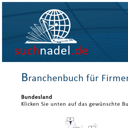
such
nadel
.de
B
ranchenbuch für Firme
Bundesland
Klicken Sie unten auf das gewünschte B
4
1