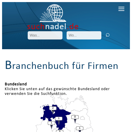
such
nadel
.de
B
ranchenbuch für Firmen
Bundesland
Klicken Sie unten auf das gewünschte Bundesland oder
verwenden Sie die Suchfunktion.
2
0
1
1
1
3