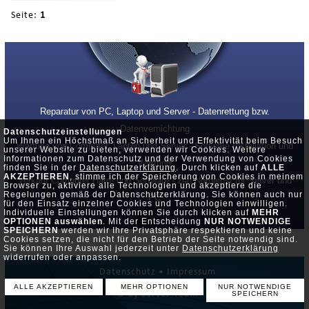
Seite:
1
Reparatur von PC, Laptop und Server - Datenrettung bzw.
Datenvernichtung
Datenschutzeinstellungen
Um Ihnen ein Höchstmaß an Sicherheit und Effektivität beim Besuch
Wartung von Computer, Laptop und Server - Software Installation und
unserer Website zu bieten, verwenden wir Cookies. Weitere
Informationen zum Datenschutz und der Verwendung von Cookies
Wartung
finden Sie in der
Datenschutzerklärung
. Durch klicken auf
ALLE
AKZEPTIEREN
, stimme ich der Speicherung von Cookies in meinem
Verkauf Computer Hard- und Software - 24h Notdienst für Server und
Browser zu, aktiviere alle Technologien und akzeptiere die
Regelungen gemäß der Datenschutzerklärung. Sie können auch nur
PC
für den Einsatz einzelner Cookies und Technologien einwilligen.
Individuelle Einstellungen können Sie durch klicken auf
MEHR
OPTIONEN auswählen
. Mit der Entscheidung
NUR NOTWENDIGE
SPEICHERN
werden wir Ihre Privatsphäre respektieren und keine
Cookies setzen, die nicht für den Betrieb der Seite notwendig sind.
Sie können Ihre Auswahl jederzeit unter
Datenschutzerklärung
widerrufen oder anpassen.
Datenschutz •
Impressum
ALLE AKZEPTIEREN
MEHR OPTIONEN
NUR NOTWENDIGE
© by Server-Team
SPEICHERN