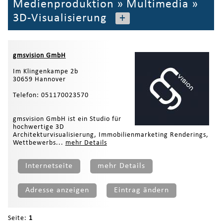
Medienproduktion
»
Multimedia
»
3D-Visualisierung
+
gmsvision GmbH
Im Klingenkampe 2b
30659 Hannover
Telefon: 051170023570
gmsvision GmbH ist ein Studio für
hochwertige 3D
Architekturvisualisierung, Immobilienmarketing Renderings,
Wettbewerbs...
mehr Details
Internetseite
mehr Details
Adresse anzeigen
Eintrag ändern
Seite:
1