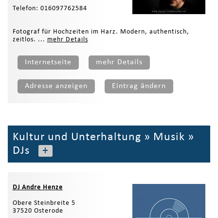
Telefon: 016097762584
Fotograf für Hochzeiten im Harz. Modern, authentisch,
zeitlos. ...
mehr Details
Internetseite
mehr Details
Adresse anzeigen
Eintrag ändern
Kultur und Unterhaltung
»
Musik
»
DJs
+
DJ Andre Henze
Obere Steinbreite 5
37520 Osterode