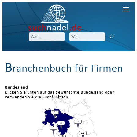
such
nadel
.de
B
ranchenbuch für Firmen
Bundesland
Klicken Sie unten auf das gewünschte Bundesland oder
verwenden Sie die Suchfunktion.
1
3
8
0
12
18