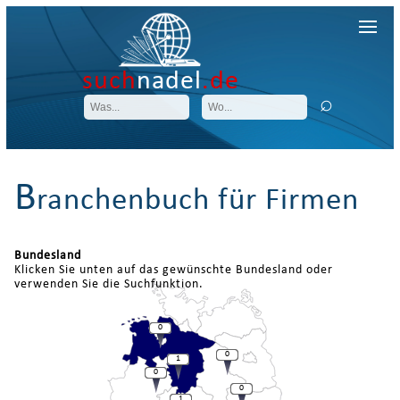
such
nadel
.de
B
ranchenbuch für Firmen
Bundesland
Klicken Sie unten auf das gewünschte Bundesland oder
verwenden Sie die Suchfunktion.
0
0
1
0
0
1