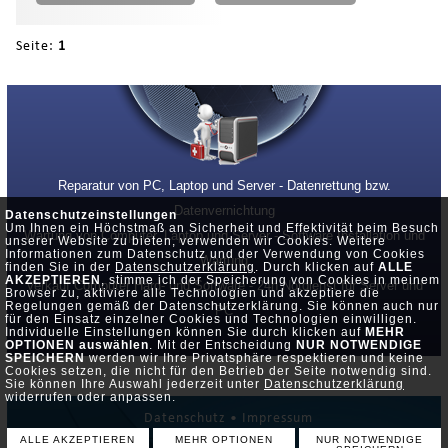
Seite:
1
Reparatur von PC, Laptop und Server - Datenrettung bzw.
Datenvernichtung
Datenschutzeinstellungen
Um Ihnen ein Höchstmaß an Sicherheit und Effektivität beim Besuch
Wartung von Computer, Laptop und Server - Software Installation und
unserer Website zu bieten, verwenden wir Cookies. Weitere
Informationen zum Datenschutz und der Verwendung von Cookies
Wartung
finden Sie in der
Datenschutzerklärung
. Durch klicken auf
ALLE
AKZEPTIEREN
, stimme ich der Speicherung von Cookies in meinem
Verkauf Computer Hard- und Software - 24h Notdienst für Server und
Browser zu, aktiviere alle Technologien und akzeptiere die
Regelungen gemäß der Datenschutzerklärung. Sie können auch nur
PC
für den Einsatz einzelner Cookies und Technologien einwilligen.
Individuelle Einstellungen können Sie durch klicken auf
MEHR
OPTIONEN auswählen
. Mit der Entscheidung
NUR NOTWENDIGE
SPEICHERN
werden wir Ihre Privatsphäre respektieren und keine
Cookies setzen, die nicht für den Betrieb der Seite notwendig sind.
Sie können Ihre Auswahl jederzeit unter
Datenschutzerklärung
widerrufen oder anpassen.
Datenschutz •
Impressum
ALLE AKZEPTIEREN
MEHR OPTIONEN
NUR NOTWENDIGE