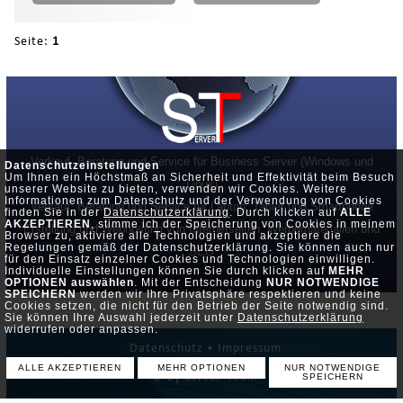
Seite:
1
Verkauf, Beratung und Service für Business Server (Windows und
Datenschutzeinstellungen
Um Ihnen ein Höchstmaß an Sicherheit und Effektivität beim Besuch
Linux)
unserer Website zu bieten, verwenden wir Cookies. Weitere
Informationen zum Datenschutz und der Verwendung von Cookies
Verkauf, Beratung und Service für Laptop, Tablet und Smartphone
finden Sie in der
Datenschutzerklärung
. Durch klicken auf
ALLE
AKZEPTIEREN
, stimme ich der Speicherung von Cookies in meinem
Erstellung und Webhosting von Internetseiten, Werbematerialien und
Browser zu, aktiviere alle Technologien und akzeptiere die
Regelungen gemäß der Datenschutzerklärung. Sie können auch nur
SEO
für den Einsatz einzelner Cookies und Technologien einwilligen.
Individuelle Einstellungen können Sie durch klicken auf
MEHR
OPTIONEN auswählen
. Mit der Entscheidung
NUR NOTWENDIGE
SPEICHERN
werden wir Ihre Privatsphäre respektieren und keine
Cookies setzen, die nicht für den Betrieb der Seite notwendig sind.
Sie können Ihre Auswahl jederzeit unter
Datenschutzerklärung
widerrufen oder anpassen.
Datenschutz •
Impressum
ALLE AKZEPTIEREN
MEHR OPTIONEN
NUR NOTWENDIGE
© by Server-Team
SPEICHERN