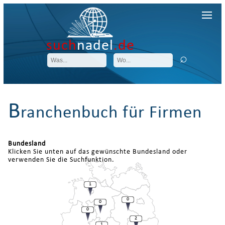
such
nadel
.de
B
ranchenbuch für Firmen
Bundesland
Klicken Sie unten auf das gewünschte Bundesland oder
verwenden Sie die Suchfunktion.
1
0
0
0
2
1