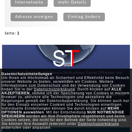
Internetseite
mehr Details
Adresse anzeigen
Eintrag ändern
Seite:
1
Verkauf, Beratung und Service für Business Server (Windows und
Datenschutzeinstellungen
Um Ihnen ein Höchstmaß an Sicherheit und Effektivität beim Besuch
Linux)
unserer Website zu bieten, verwenden wir Cookies. Weitere
Informationen zum Datenschutz und der Verwendung von Cookies
Verkauf, Beratung und Service für Laptop, Tablet und Smartphone
finden Sie in der
Datenschutzerklärung
. Durch klicken auf
ALLE
AKZEPTIEREN
, stimme ich der Speicherung von Cookies in meinem
Erstellung und Webhosting von Internetseiten, Werbematerialien und
Browser zu, aktiviere alle Technologien und akzeptiere die
Regelungen gemäß der Datenschutzerklärung. Sie können auch nur
SEO
für den Einsatz einzelner Cookies und Technologien einwilligen.
Individuelle Einstellungen können Sie durch klicken auf
MEHR
OPTIONEN auswählen
. Mit der Entscheidung
NUR NOTWENDIGE
SPEICHERN
werden wir Ihre Privatsphäre respektieren und keine
Cookies setzen, die nicht für den Betrieb der Seite notwendig sind.
Sie können Ihre Auswahl jederzeit unter
Datenschutzerklärung
widerrufen oder anpassen.