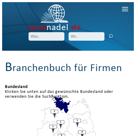
such
nadel
.de
B
ranchenbuch für Firmen
Bundesland
Klicken Sie unten auf das gewünschte Bundesland oder
verwenden Sie die Suchfunktion.
2
1
1
1
0
5