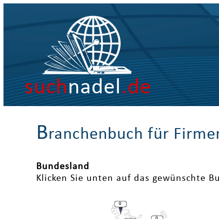
such
nadel
.de
B
ranchenbuch für Firme
Bundesland
Klicken Sie unten auf das gewünschte B
0
0