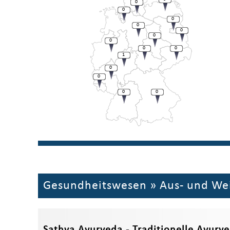
0
0
0
0
0
0
0
0
0
1
0
0
0
0
Gesundheitswesen
»
Aus- und We
Sathya Ayurveda - Traditionelle Ayurv