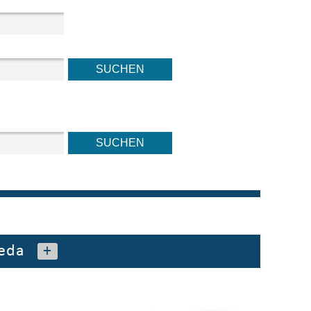
eda
+