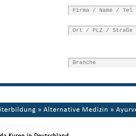
iterbildung
»
Alternative Medizin
»
Ayurv
eda Kuren in Deutschland