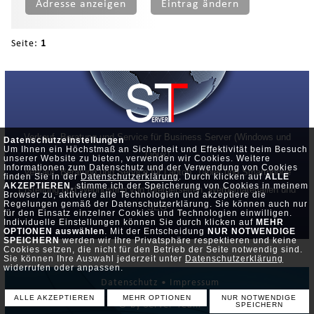
Adresse anzeigen
Eintrag ändern
Seite:
1
Verkauf, Beratung und Service für Business Server (Windows und
Datenschutzeinstellungen
Um Ihnen ein Höchstmaß an Sicherheit und Effektivität beim Besuch
Linux)
unserer Website zu bieten, verwenden wir Cookies. Weitere
Informationen zum Datenschutz und der Verwendung von Cookies
Verkauf, Beratung und Service für Laptop, Tablet und Smartphone
finden Sie in der
Datenschutzerklärung
. Durch klicken auf
ALLE
AKZEPTIEREN
, stimme ich der Speicherung von Cookies in meinem
Erstellung und Webhosting von Internetseiten, Werbematerialien und
Browser zu, aktiviere alle Technologien und akzeptiere die
Regelungen gemäß der Datenschutzerklärung. Sie können auch nur
SEO
für den Einsatz einzelner Cookies und Technologien einwilligen.
Individuelle Einstellungen können Sie durch klicken auf
MEHR
OPTIONEN auswählen
. Mit der Entscheidung
NUR NOTWENDIGE
SPEICHERN
werden wir Ihre Privatsphäre respektieren und keine
Cookies setzen, die nicht für den Betrieb der Seite notwendig sind.
Sie können Ihre Auswahl jederzeit unter
Datenschutzerklärung
widerrufen oder anpassen.
Datenschutz •
Impressum
ALLE AKZEPTIEREN
MEHR OPTIONEN
NUR NOTWENDIGE
© by Server-Team
SPEICHERN