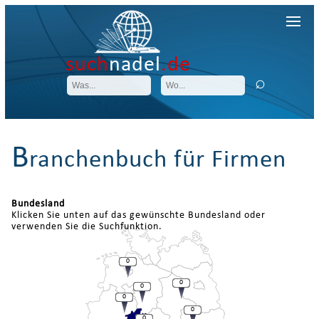
such
nadel
.de
B
ranchenbuch für Firmen
Bundesland
Klicken Sie unten auf das gewünschte Bundesland oder
verwenden Sie die Suchfunktion.
0
0
0
0
0
0