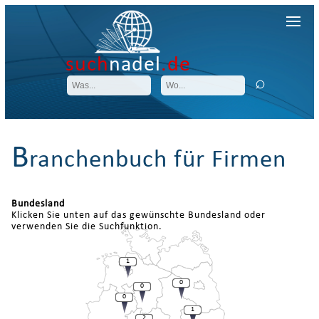
such
nadel
.de
B
ranchenbuch für Firmen
Bundesland
Klicken Sie unten auf das gewünschte Bundesland oder
verwenden Sie die Suchfunktion.
1
0
0
0
1
2