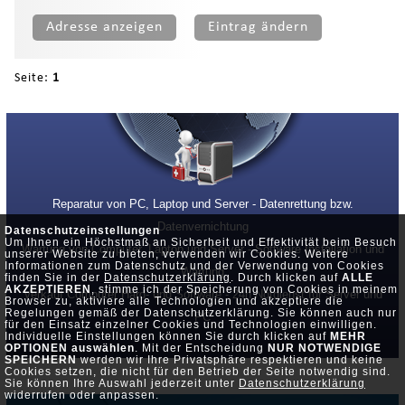
Adresse anzeigen
Eintrag ändern
Seite:
1
Reparatur von PC, Laptop und Server - Datenrettung bzw.
Datenvernichtung
Datenschutzeinstellungen
Um Ihnen ein Höchstmaß an Sicherheit und Effektivität beim Besuch
Wartung von Computer, Laptop und Server - Software Installation und
unserer Website zu bieten, verwenden wir Cookies. Weitere
Informationen zum Datenschutz und der Verwendung von Cookies
Wartung
finden Sie in der
Datenschutzerklärung
. Durch klicken auf
ALLE
AKZEPTIEREN
, stimme ich der Speicherung von Cookies in meinem
Verkauf Computer Hard- und Software - 24h Notdienst für Server und
Browser zu, aktiviere alle Technologien und akzeptiere die
Regelungen gemäß der Datenschutzerklärung. Sie können auch nur
PC
für den Einsatz einzelner Cookies und Technologien einwilligen.
Individuelle Einstellungen können Sie durch klicken auf
MEHR
OPTIONEN auswählen
. Mit der Entscheidung
NUR NOTWENDIGE
SPEICHERN
werden wir Ihre Privatsphäre respektieren und keine
Cookies setzen, die nicht für den Betrieb der Seite notwendig sind.
Sie können Ihre Auswahl jederzeit unter
Datenschutzerklärung
widerrufen oder anpassen.