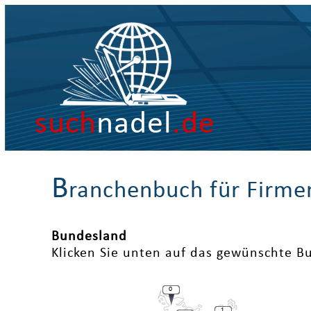
such
nadel
.de
B
ranchenbuch für Firme
Bundesland
Klicken Sie unten auf das gewünschte B
0
1