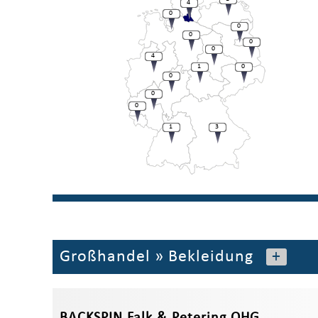
4
0
0
0
0
0
4
1
0
0
0
0
1
3
Großhandel
»
Bekleidung
+
BACKSPIN Falk & Petering OHG