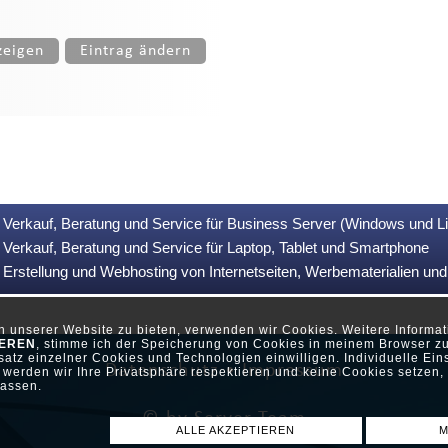
zeigen
Eintrag ändern
Verkauf, Beratung und Service für Business Server (Windows und L
Verkauf, Beratung und Service für Laptop, Tablet und Smartphone
Erstellung und Webhosting von Internetseiten, Werbematerialien u
ch unserer Website zu bieten, verwenden wir Cookies. Weitere Inform
IEREN
, stimme ich der Speicherung von Cookies in meinem Browser zu
atz einzelner Cookies und Technologien einwilligen. Individuelle Ein
Datenschutz •
Impressum
werden wir Ihre Privatsphäre respektieren und keine Cookies setzen, d
assen.
© by Server-Team
ALLE AKZEPTIEREN
M