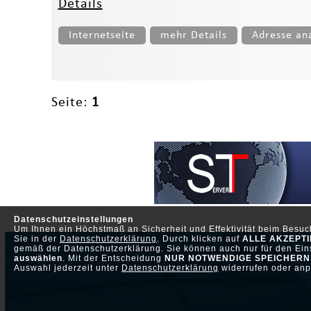
Details
Internetseite
mehr Details
Adresse an
Seite:
1
Datenschutzeinstellungen
Um Ihnen ein Höchstmaß an Sicherheit und Effektivität beim Besu
Sie in der
Datenschutzerklärung
. Durch klicken auf
ALLE AKZEPT
gemäß der Datenschutzerklärung. Sie können auch nur für den Eins
auswählen
. Mit der Entscheidung
NUR NOTWENDIGE SPEICHERN
Auswahl jederzeit unter
Datenschutzerklärung
widerrufen oder anp