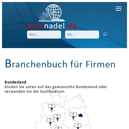
such
nadel
.de
B
ranchenbuch für Firmen
Bundesland
Klicken Sie unten auf das gewünschte Bundesland oder
verwenden Sie die Suchfunktion.
0
0
0
0
1
0