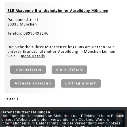
BLR Akademie Brandschutzhelfer Ausbildung München
Dachauer Str. 11
80335 München
Telefon: 08995493246
Die Sicherheit Ihrer Mitarbeiter liegt uns am Herzen. Mit
unserer Brandschutzhelfer-Ausbildung in München können
Sie s...
mehr Details
Internetseite
mehr Details
Adresse anzeigen
Eintrag ändern
Seite:
1
Datenschutzeinstellungen
Um Ihnen ein Höchstmaß an Sicherheit und Effektivität beim Besuch
unserer Website zu bieten, verwenden wir Cookies. Weitere
30% Heizkosten einsparen mit modernster Smart Home
Informationen zum Datenschutz und der Verwendung von Cookies