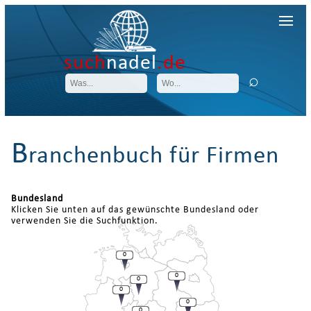
such
nadel
.de
B
ranchenbuch für Firmen
Bundesland
Klicken Sie unten auf das gewünschte Bundesland oder
verwenden Sie die Suchfunktion.
0
0
0
0
0
0