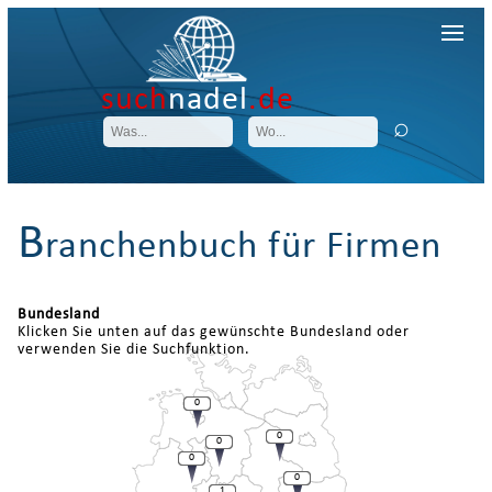
such
nadel
.de
B
ranchenbuch für Firmen
Bundesland
Klicken Sie unten auf das gewünschte Bundesland oder
verwenden Sie die Suchfunktion.
0
0
0
0
0
1