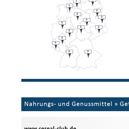
1
1
0
0
0
0
0
0
0
0
0
0
0
0
Nahrungs- und Genussmittel
»
Ge
www.cereal-club.de