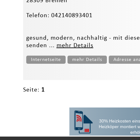
28309 Bremen
Telefon: 042140893401
gesund, modern, nachhaltig - mit die
senden ...
mehr Details
Internetseite
mehr Details
Adresse an
Seite:
1
30% Heizkosten eins
Heizköper montiert 
erhö