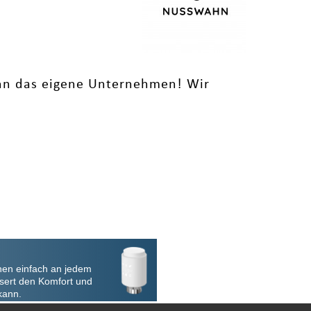
ahn das eigene Unternehmen! Wir
nen einfach an jedem
sert den Komfort und
kann.