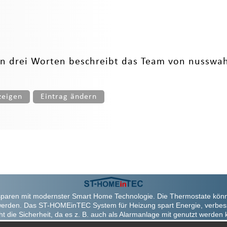
sen drei Worten beschreibt das Team von nussw
zeigen
Eintrag ändern
paren mit modernster Smart Home Technologie. Die Thermostate kön
werden. Das ST-HOMEinTEC System für Heizung spart Energie, verbes
ht die Sicherheit, da es z. B. auch als Alarmanlage mit genutzt werden 