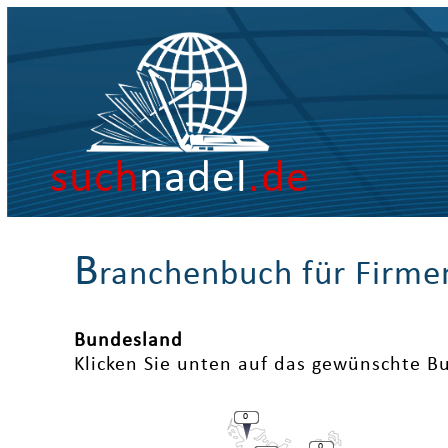
such
nadel
.de
B
ranchenbuch für Firme
Bundesland
Klicken Sie unten auf das gewünschte B
0
0