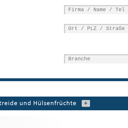
treide und Hülsenfrüchte
+