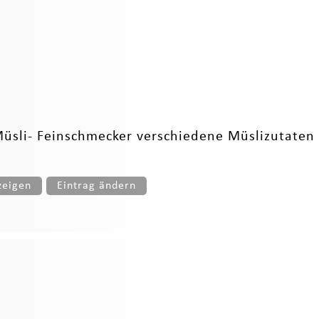
üsli- Feinschmecker verschiedene Müslizutaten f
zeigen
Eintrag ändern