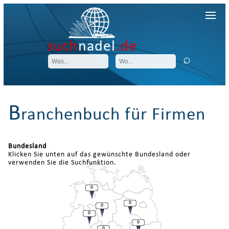
such
nadel
.de
B
ranchenbuch für Firmen
Bundesland
Klicken Sie unten auf das gewünschte Bundesland oder
verwenden Sie die Suchfunktion.
0
0
0
0
0
0