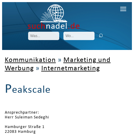
such
nadel
.de
Kommunikation
»
Marketing und
Werbung
»
Internetmarketing
P
eakscale
Ansprechpartner:
Herr Suleiman Sedeghi
Hamburger Straße 1
22083 Hamburg