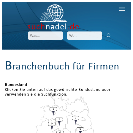
such
nadel
.de
B
ranchenbuch für Firmen
Bundesland
Klicken Sie unten auf das gewünschte Bundesland oder
verwenden Sie die Suchfunktion.
1
0
1
0
0
0