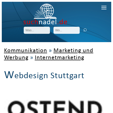
such
nadel
.de
Kommunikation
»
Marketing und
Werbung
»
Internetmarketing
W
ebdesign Stuttgart