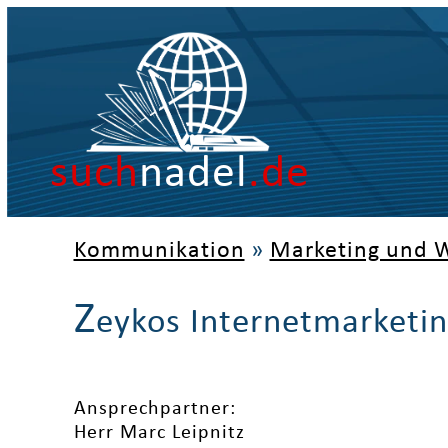
such
nadel
.de
Kommunikation
»
Marketing und 
Z
eykos Internetmarketi
Ansprechpartner:
Herr Marc Leipnitz