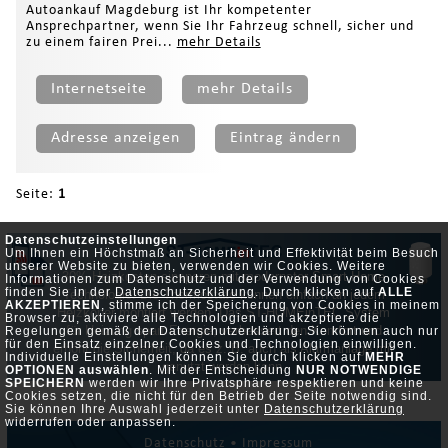
Autoankauf Magdeburg ist Ihr kompetenter
Ansprechpartner, wenn Sie Ihr Fahrzeug schnell, sicher und
zu einem fairen Prei...
mehr Details
Internetseite
mehr Details
Adresse anzeigen
Eintrag ändern
Seite:
1
Datenschutzeinstellungen
Um Ihnen ein Höchstmaß an Sicherheit und Effektivität beim Besuch
unserer Website zu bieten, verwenden wir Cookies. Weitere
30% Heizkosten einsparen mit modernster Smart Home
Informationen zum Datenschutz und der Verwendung von Cookies
finden Sie in der
Datenschutzerklärung
. Durch klicken auf
ALLE
Technologie. Die Thermostate können einfach an jedem
AKZEPTIEREN
, stimme ich der Speicherung von Cookies in meinem
Heizköper montiert werden. Das ST-HOMEinTEC System
Browser zu, aktiviere alle Technologien und akzeptiere die
für Heizung spart Energie, verbessert den Komfort und
Regelungen gemäß der Datenschutzerklärung. Sie können auch nur
für den Einsatz einzelner Cookies und Technologien einwilligen.
erhöht die Sicherheit, da es z. B. auch als Alarmanlage mit
Individuelle Einstellungen können Sie durch klicken auf
MEHR
genutzt werden kann.
OPTIONEN auswählen
. Mit der Entscheidung
NUR NOTWENDIGE
SPEICHERN
werden wir Ihre Privatsphäre respektieren und keine
Cookies setzen, die nicht für den Betrieb der Seite notwendig sind.
Sie können Ihre Auswahl jederzeit unter
Datenschutzerklärung
widerrufen oder anpassen.
Datenschutz •
Impressum