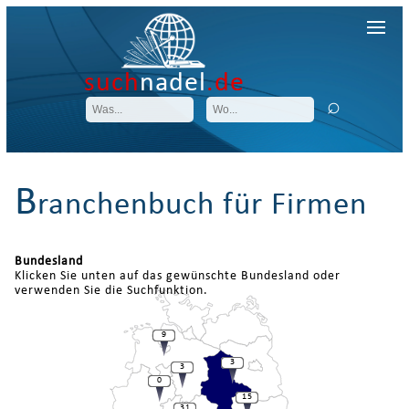
such
nadel
.de
B
ranchenbuch für Firmen
Bundesland
Klicken Sie unten auf das gewünschte Bundesland oder
verwenden Sie die Suchfunktion.
9
3
3
0
15
31