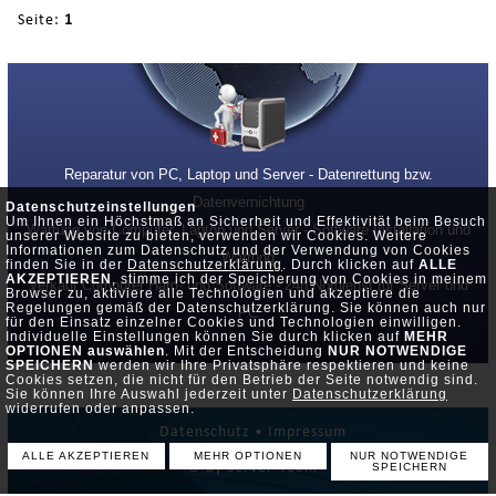
Seite:
1
Reparatur von PC, Laptop und Server - Datenrettung bzw.
Datenvernichtung
Datenschutzeinstellungen
Um Ihnen ein Höchstmaß an Sicherheit und Effektivität beim Besuch
Wartung von Computer, Laptop und Server - Software Installation und
unserer Website zu bieten, verwenden wir Cookies. Weitere
Informationen zum Datenschutz und der Verwendung von Cookies
Wartung
finden Sie in der
Datenschutzerklärung
. Durch klicken auf
ALLE
AKZEPTIEREN
, stimme ich der Speicherung von Cookies in meinem
Verkauf Computer Hard- und Software - 24h Notdienst für Server und
Browser zu, aktiviere alle Technologien und akzeptiere die
Regelungen gemäß der Datenschutzerklärung. Sie können auch nur
PC
für den Einsatz einzelner Cookies und Technologien einwilligen.
Individuelle Einstellungen können Sie durch klicken auf
MEHR
OPTIONEN auswählen
. Mit der Entscheidung
NUR NOTWENDIGE
SPEICHERN
werden wir Ihre Privatsphäre respektieren und keine
Cookies setzen, die nicht für den Betrieb der Seite notwendig sind.
Sie können Ihre Auswahl jederzeit unter
Datenschutzerklärung
widerrufen oder anpassen.
Datenschutz •
Impressum
ALLE AKZEPTIEREN
MEHR OPTIONEN
NUR NOTWENDIGE
© by Server-Team
SPEICHERN