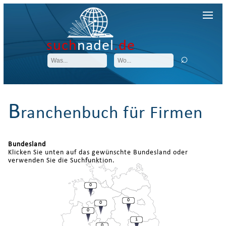
such
nadel
.de
B
ranchenbuch für Firmen
Bundesland
Klicken Sie unten auf das gewünschte Bundesland oder
verwenden Sie die Suchfunktion.
0
0
0
0
1
0