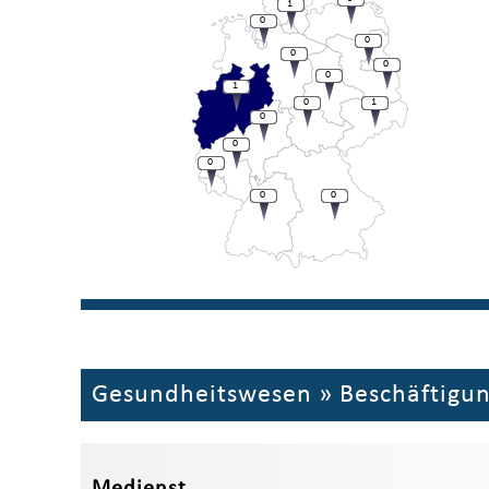
1
0
0
0
0
0
1
0
1
0
0
0
0
0
Gesundheitswesen
»
Beschäftigu
Medienst