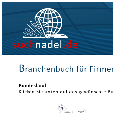
such
nadel
.de
B
ranchenbuch für Firme
Bundesland
Klicken Sie unten auf das gewünschte B
1
0