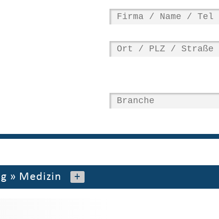
ng
»
Medizin
+