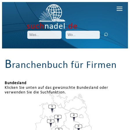
such
nadel
.de
B
ranchenbuch für Firmen
Bundesland
Klicken Sie unten auf das gewünschte Bundesland oder
verwenden Sie die Suchfunktion.
1
2
0
0
0
3