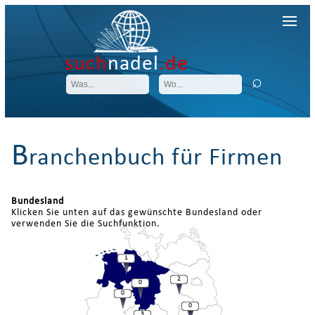
such
nadel
.de
B
ranchenbuch für Firmen
Bundesland
Klicken Sie unten auf das gewünschte Bundesland oder
verwenden Sie die Suchfunktion.
1
2
0
0
0
3