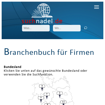
such
nadel
.de
B
ranchenbuch für Firmen
Bundesland
Klicken Sie unten auf das gewünschte Bundesland oder
verwenden Sie die Suchfunktion.
4
2
7
3
11
9