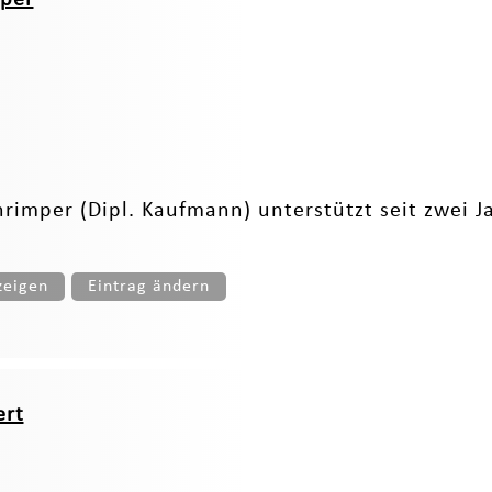
mper (Dipl. Kaufmann) un­ter­stützt seit zwei 
zeigen
Eintrag ändern
ert