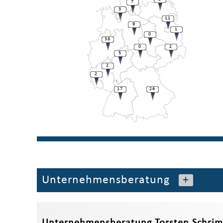
7
3
11
9
1
0
38
0
2
5
2
2
17
26
Unternehmensberatung
+
Unternehmensberatung Torsten Schrim