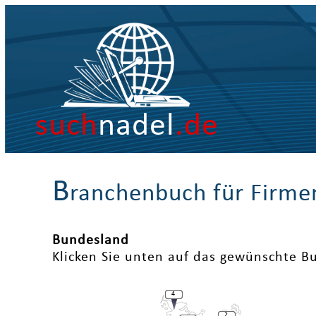
such
nadel
.de
B
ranchenbuch für Firme
Bundesland
Klicken Sie unten auf das gewünschte B
4
2