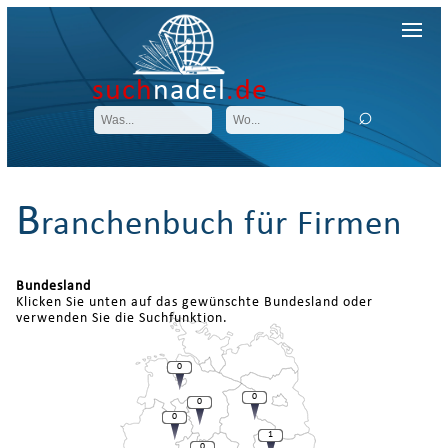
such
nadel
.de
B
ranchenbuch für Firmen
Bundesland
Klicken Sie unten auf das gewünschte Bundesland oder
verwenden Sie die Suchfunktion.
0
0
0
0
1
0