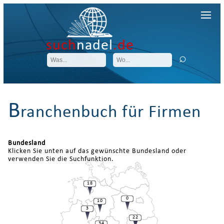
such
nadel
.de
B
ranchenbuch für Firmen
Bundesland
Klicken Sie unten auf das gewünschte Bundesland oder
verwenden Sie die Suchfunktion.
18
0
10
3
22
34