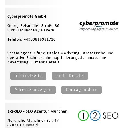
cyberpromote GmbH
Georg-Reismüller-Straße 36
80999 München / Bayern
Telefon: +4989818981710
Spezialagentur für digitales Marketing, strategische und
operative Suchmaschinenoptimierung, Suchmaschinen-
Advertising ...
mehr Details
Internetseite
mehr Details
Adresse anzeigen
Eintrag ändern
1-2-SEO - SEO Agentur München
Nördliche Münchner Str. 47
82031 Grünwald