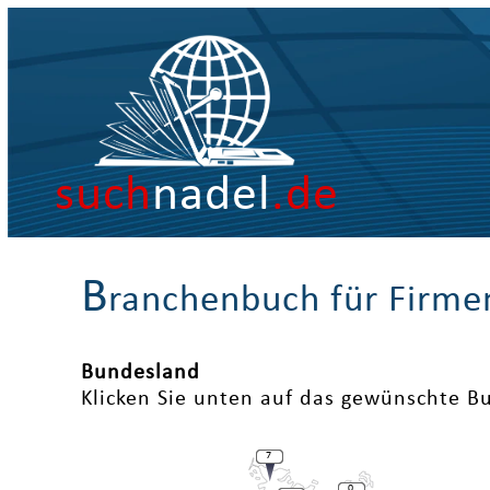
such
nadel
.de
B
ranchenbuch für Firme
Bundesland
Klicken Sie unten auf das gewünschte B
7
0