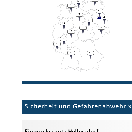
5
1
21
5
4
2
34
0
5
12
4
0
35
31
Sicherheit und Gefahrenabwehr
Einbruchschutz Hellersdorf