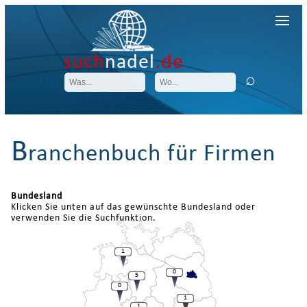
such
nadel
.de
B
ranchenbuch für Firmen
Bundesland
Klicken Sie unten auf das gewünschte Bundesland oder
verwenden Sie die Suchfunktion.
1
0
5
0
1
1