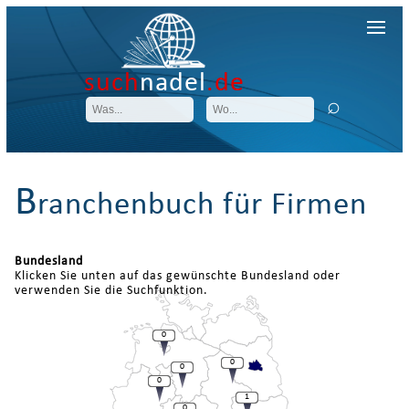
such
nadel
.de
B
ranchenbuch für Firmen
Bundesland
Klicken Sie unten auf das gewünschte Bundesland oder
verwenden Sie die Suchfunktion.
0
0
0
0
1
0