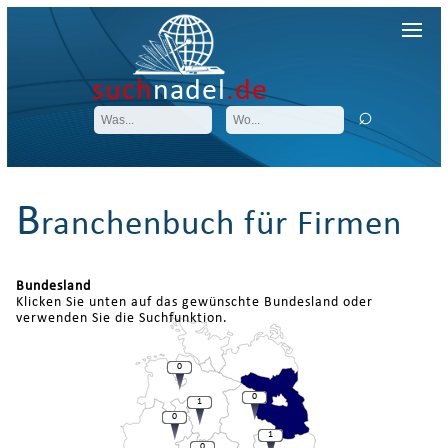
such
nadel
.de
B
ranchenbuch für Firmen
Bundesland
Klicken Sie unten auf das gewünschte Bundesland oder
verwenden Sie die Suchfunktion.
0
0
1
0
1
0