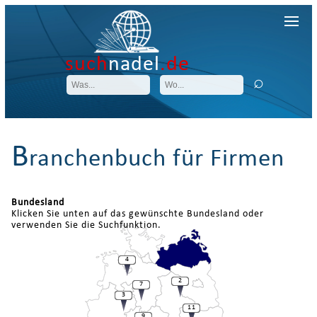
such
nadel
.de
B
ranchenbuch für Firmen
Bundesland
Klicken Sie unten auf das gewünschte Bundesland oder
verwenden Sie die Suchfunktion.
4
2
7
3
11
9