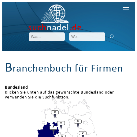
such
nadel
.de
B
ranchenbuch für Firmen
Bundesland
Klicken Sie unten auf das gewünschte Bundesland oder
verwenden Sie die Suchfunktion.
0
0
0
0
0
0