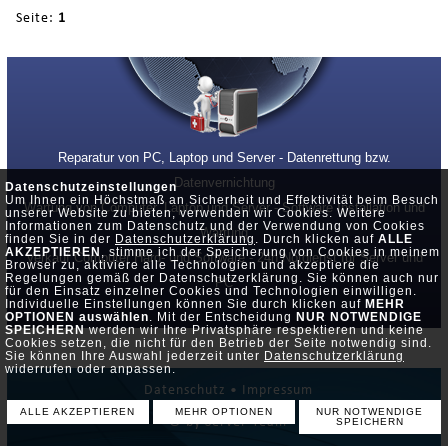
Seite:
1
Reparatur von PC, Laptop und Server - Datenrettung bzw.
Datenvernichtung
Datenschutzeinstellungen
Um Ihnen ein Höchstmaß an Sicherheit und Effektivität beim Besuch
Wartung von Computer, Laptop und Server - Software Installation und
unserer Website zu bieten, verwenden wir Cookies. Weitere
Informationen zum Datenschutz und der Verwendung von Cookies
Wartung
finden Sie in der
Datenschutzerklärung
. Durch klicken auf
ALLE
AKZEPTIEREN
, stimme ich der Speicherung von Cookies in meinem
Verkauf Computer Hard- und Software - 24h Notdienst für Server und
Browser zu, aktiviere alle Technologien und akzeptiere die
Regelungen gemäß der Datenschutzerklärung. Sie können auch nur
PC
für den Einsatz einzelner Cookies und Technologien einwilligen.
Individuelle Einstellungen können Sie durch klicken auf
MEHR
OPTIONEN auswählen
. Mit der Entscheidung
NUR NOTWENDIGE
SPEICHERN
werden wir Ihre Privatsphäre respektieren und keine
Cookies setzen, die nicht für den Betrieb der Seite notwendig sind.
Sie können Ihre Auswahl jederzeit unter
Datenschutzerklärung
widerrufen oder anpassen.
Datenschutz •
Impressum
ALLE AKZEPTIEREN
MEHR OPTIONEN
NUR NOTWENDIGE
© by Server-Team
SPEICHERN